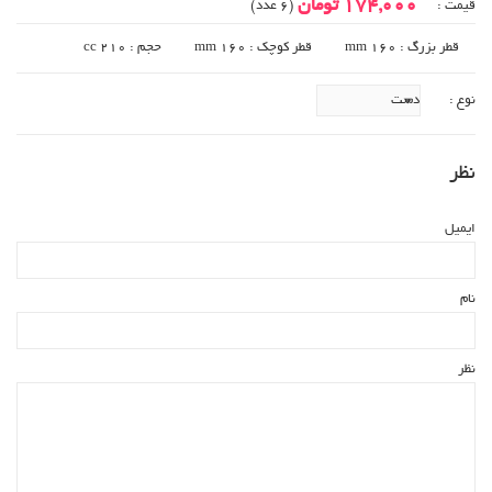
174,000 تومان
قیمت :
(6 عدد)
قطر بزرگ : 160 mm
قطر کوچک : 160 mm
حجم : 210 cc
نوع :
نظر
ایمیل
نام
نظر