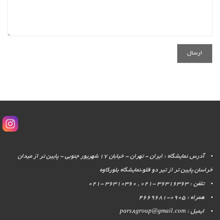
آدرس نمایشگاه : ایران - تهران - خیابان 17 شهریور جنوبی - پایین تر از میدان
خراسان پایین تر از تیر دو قلو،نمایشگاه بلورکاوه
تلفن : 36316363 -021 , 36310360 -021
همراه : 0905-4669681
ایمیل : pars8group@gmail.com