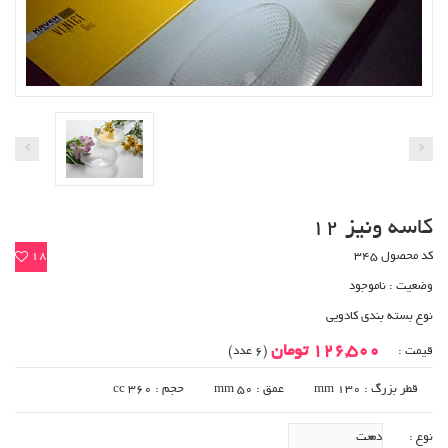
کاسه ونیز 12
کد محصول 345
18
وضعیت :
ناموجود
نوع بسته بندی کادویی
126,500 تومان
قیمت :
(6 عدد)
قطر بزرگ : 130 mm
عمق : 50 mm
حجم : 360 cc
نوع :