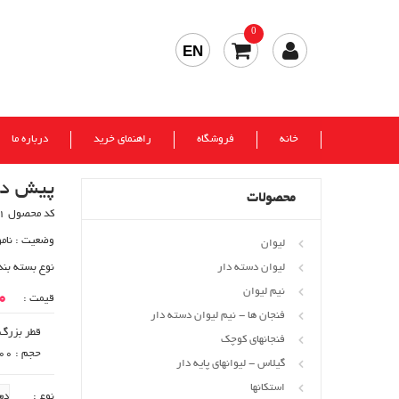
0
EN
خانه
فروشگاه
راهنمای خرید
درباره ما
پیش دس
محصولات
کد محصول 341
وضعیت :
نام
لیوان
لیوان دسته دار
نوع بسته بند
نیم لیوان
00
قیمت :
فنجان ها - نیم لیوان دسته دار
قطر بزرگ : 189
فنجانهای کوچک
حجم : 300 cc
گیلاس - لیوانهای پایه دار
استکانها
نوع :