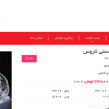
لیست قیمت
پیگیری سفارش
تماس با ما
تی لاروس
64
وجود
ی کادویی
238,0 تومان
(6 عدد)
 mm
عمق : 26 mm
وزن : 406 gr