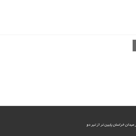
یور جنوبی - پایین تر از میدان خراسان پایین تر از تیر دو