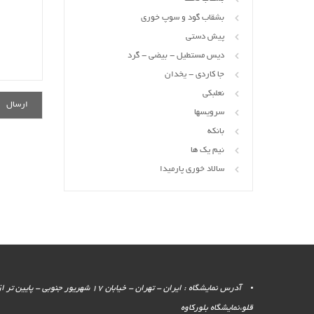
بشقاب گود و سوپ خوری
پیش دستی
دیس مستطیل - بیضی - گرد
جا کاردی - یخدان
نعلبکی
سرویسها
بانکه
نیم یک ها
سالاد خوری پارمیدا
آدرس نمایشگاه : ایران - تهران - خیابان 17 شهر
قلو،نمایشگاه بلورکاوه