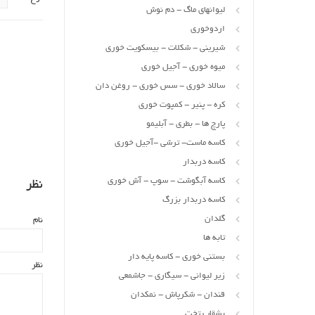
لیوانهای ماگ - دم نوش
اردوخوری
شیرینی - شکلات - بیسکویت خوری
میوه خوری - آجیل خوری
سالاد خوری - سس خوری - روغن دان
کره - پنیر - کمپوت خوری
پارچ ها - بطری - آبلیمو
کاسه ماست- ترشی -آجیل خوری
کاسه دربدار
کاسه آبگوشت - سوپ - آش خوری
نظر
کاسه دربدار بزرگ
گلدان
نام
تابه ها
بستنی خوری - کاسه پایه دار
نظر
زیر لیوانی - سیگاری - جاشمعی
قندان - شکرپاش - نمکدان
بشقاب تخت