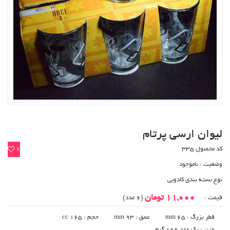
لیوان ارسی پرتام
کد محصول 335
1
وضعیت :
ناموجود
نوع بسته بندی کادویی
11,000 تومان
قیمت :
(6 عدد)
قطر بزرگ : 65 mm
عمق : 93 mm
حجم : 165 cc
وزن : یک عدد 155 گرم