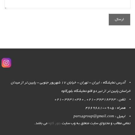
آدرس نمایشگاه : ایران - تهران - خیابان 17 شهریور جنوبی - پایین تر از میدان
خراسان پایین تر از تیر دو قلو،نمایشگاه بلورکاوه
تلفن : 36316363 -021 , 36310360 -021
همراه : 0905-4669681
ایمیل : pars8group@gmail.com
تمامی مطالب و محتوای سایت متعلق به وب سایت
بلور کاوه
می باشد.