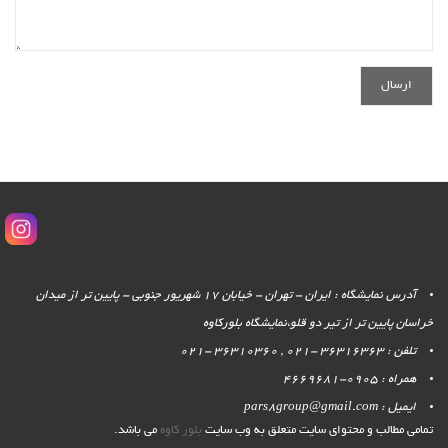
آدرس نمایشگاه : ایران - تهران - خیابان 17 شهریور جنوبی - پایین تر از میدان
خراسان پایین تر از تیر دو قلو،نمایشگاه بلورکاوه
تلفن : 36316363 -021 , 36310360 -021
همراه : 0905-4669681
ایمیل : pars8group@gmail.com
تمامی مطالب و محتوای سایت متعلق به وب سایت
بلور کاوه
می باشد.