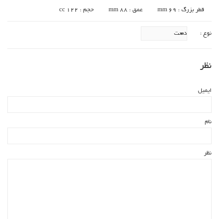
قطر بزرگ : 69 mm
عمق : 88 mm
حجم : 122 cc
نوع :
نظر
ایمیل
نام
نظر