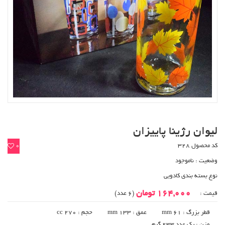
لیوان رژینا پاییزان
کد محصول 328
0
وضعیت :
ناموجود
نوع بسته بندی کادویی
164,000 تومان
قیمت :
(6 عدد)
قطر بزرگ : 61 mm
عمق : 133 mm
حجم : 270 cc
وزن : یک عدد 233 گرم