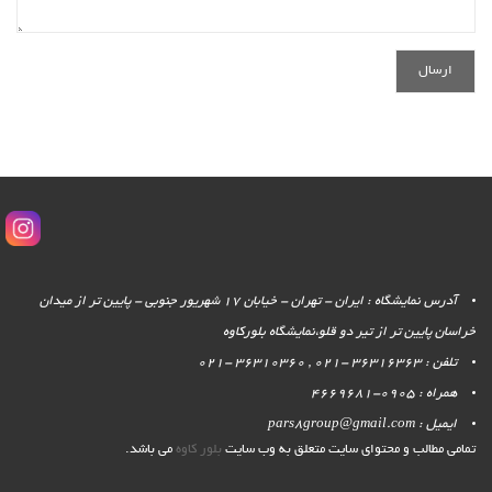
آدرس نمایشگاه : ایران - تهران - خیابان 17 شهریور جنوبی - پایین تر از میدان
خراسان پایین تر از تیر دو قلو،نمایشگاه بلورکاوه
تلفن : 36316363 -021 , 36310360 -021
همراه : 0905-4669681
ایمیل : pars8group@gmail.com
تمامی مطالب و محتوای سایت متعلق به وب سایت
بلور کاوه
می باشد.