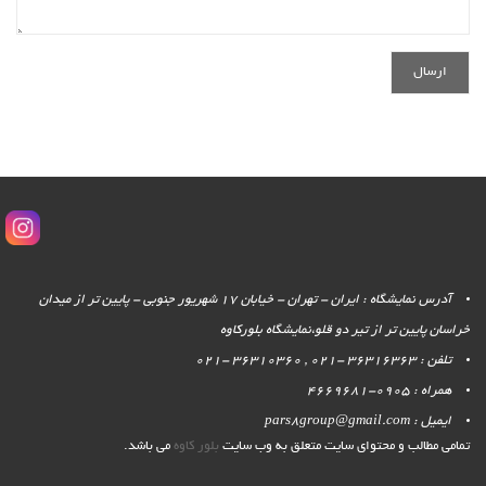
آدرس نمایشگاه : ایران - تهران - خیابان 17 شهریور جنوبی - پایین تر از میدان
خراسان پایین تر از تیر دو قلو،نمایشگاه بلورکاوه
تلفن : 36316363 -021 , 36310360 -021
همراه : 0905-4669681
ایمیل : pars8group@gmail.com
تمامی مطالب و محتوای سایت متعلق به وب سایت
بلور کاوه
می باشد.