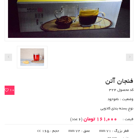
فنجان آتن
کد محصول 324
10
وضعیت :
ناموجود
نوع بسته بندی کادویی
161,000 تومان
قیمت :
(6 عدد)
قطر بزرگ : 71 mm
عمق : 72 mm
حجم : 165 cc