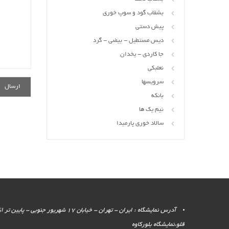
بشقاب گود و سوپ خوری
پیش دستی
دیس مستطیل - بیضی - گرد
جا کاردی - یخدان
نعلبکی
سرویسها
بانکه
نیم یک ها
سالاد خوری پارمیدا
آدرس نمایشگاه : ایران - تهران - خیابان 17 شهر
قلو،نمایشگاه بلورکاوه