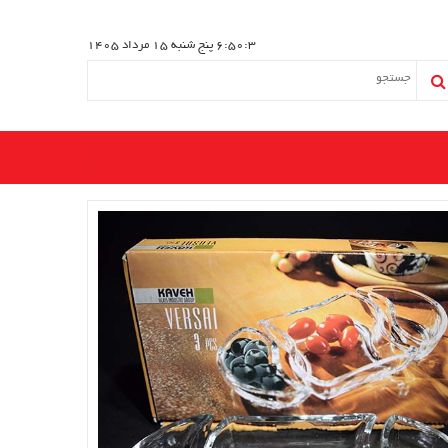
6:50:4
پنج شنبه 15 مرداد 1405