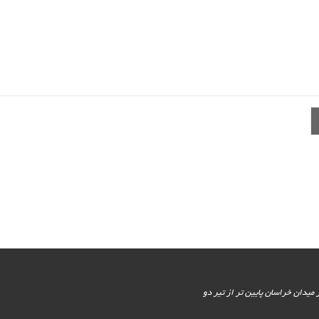
یور جنوبی - پایین تر از میدان خراسان پایین تر از تیر دو