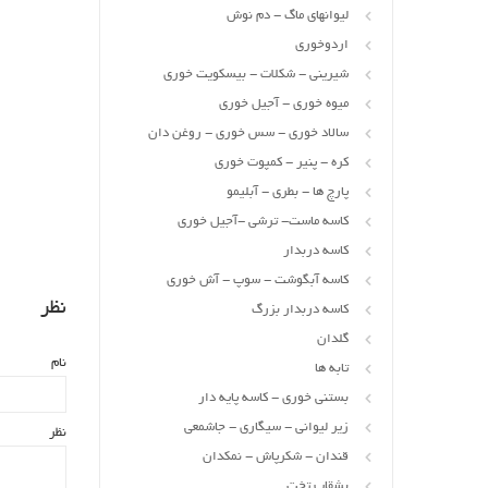
لیوانهای ماگ - دم نوش
اردوخوری
شیرینی - شکلات - بیسکویت خوری
میوه خوری - آجیل خوری
سالاد خوری - سس خوری - روغن دان
کره - پنیر - کمپوت خوری
پارچ ها - بطری - آبلیمو
کاسه ماست- ترشی -آجیل خوری
کاسه دربدار
کاسه آبگوشت - سوپ - آش خوری
نظر
کاسه دربدار بزرگ
گلدان
نام
تابه ها
بستنی خوری - کاسه پایه دار
زیر لیوانی - سیگاری - جاشمعی
نظر
قندان - شکرپاش - نمکدان
بشقاب تخت