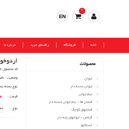
0
EN
خانه
فروشگاه
راهنمای خرید
درباره ما
اردوخوری 
محصولات
کد محصول 309
وضعیت :
نام
لیوان
لیوان دسته دار
نوع بسته بند
نیم لیوان
00
قیمت :
فنجان ها - نیم لیوان دسته دار
نوع :
فنجانهای کوچک
گیلاس - لیوانهای پایه دار
استکانها