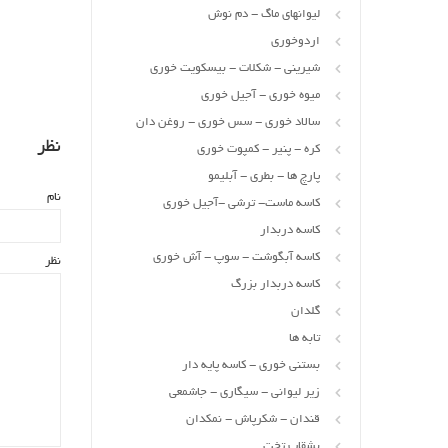
لیوانهای ماگ - دم نوش
اردوخوری
شیرینی - شکلات - بیسکویت خوری
میوه خوری - آجیل خوری
سالاد خوری - سس خوری - روغن دان
نظر
کره - پنیر - کمپوت خوری
پارچ ها - بطری - آبلیمو
نام
کاسه ماست- ترشی -آجیل خوری
کاسه دربدار
کاسه آبگوشت - سوپ - آش خوری
نظر
کاسه دربدار بزرگ
گلدان
تابه ها
بستنی خوری - کاسه پایه دار
زیر لیوانی - سیگاری - جاشمعی
قندان - شکرپاش - نمکدان
بشقاب تخت