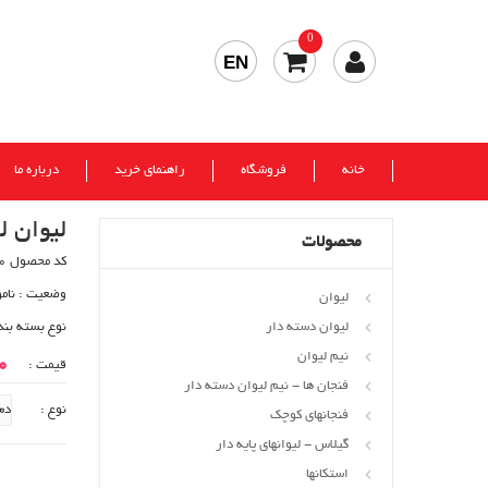
0
EN
خانه
فروشگاه
راهنمای خرید
درباره ما
لیوان ل
محصولات
کد محصول 30800
وضعیت :
نام
لیوان
لیوان دسته دار
نوع بسته بند
نیم لیوان
00
قیمت :
فنجان ها - نیم لیوان دسته دار
نوع :
فنجانهای کوچک
گیلاس - لیوانهای پایه دار
استکانها