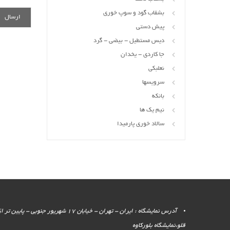
بشقاب گود و سوپ خوری
پیش دستی
دیس مستطیل - بیضی - گرد
جا کاردی - یخدان
نعلبکی
سرویسها
بانکه
نیم یک ها
سالاد خوری پارمیدا
آدرس نمایشگاه : ایران - تهران - خیابان 17 شهر
قلو،نمایشگاه بلورکاوه