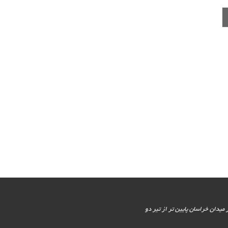
یور جنوبی - پایین تر از میدان خراسان پایین تر از تیر دو