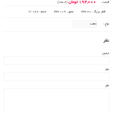
194,000 تومان
قیمت :
(6 عدد)
قطر بزرگ : 70 mm
عمق : 109 mm
حجم : 168 cc
نوع :
نظر
ایمیل
نام
نظر