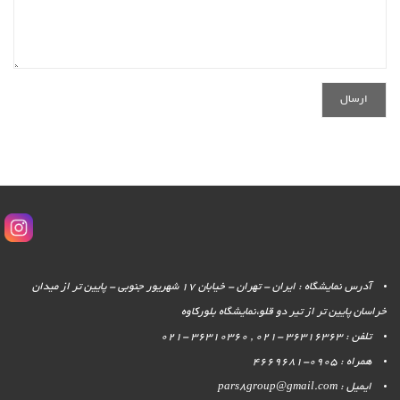
آدرس نمایشگاه : ایران - تهران - خیابان 17 شهریور جنوبی - پایین تر از میدان
خراسان پایین تر از تیر دو قلو،نمایشگاه بلورکاوه
تلفن : 36316363 -021 , 36310360 -021
همراه : 0905-4669681
ایمیل : pars8group@gmail.com