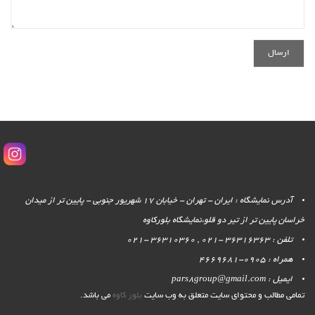
آدرس نمایشگاه : ایران - تهران - خیابان 17 شهریور جنوبی - پایین تر از میدان
خراسان پایین تر از تیر دو قلو،نمایشگاه بلورکاوه
تلفن : 36316363 -021 , 36310360 -021
همراه : 0905-4669681
ایمیل : pars8group@gmail.com
تمامی مطالب و محتوای سایت متعلق به وب سایت
بلور کاوه
می باشد.