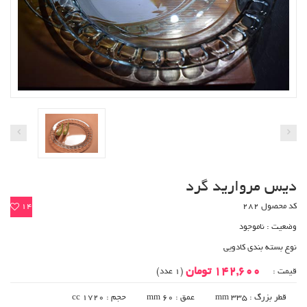
دیس مروارید گرد
کد محصول 282
14
وضعیت :
ناموجود
نوع بسته بندی کادویی
142,600 تومان
قیمت :
(1 عدد)
قطر بزرگ : 335 mm
عمق : 60 mm
حجم : 1720 cc