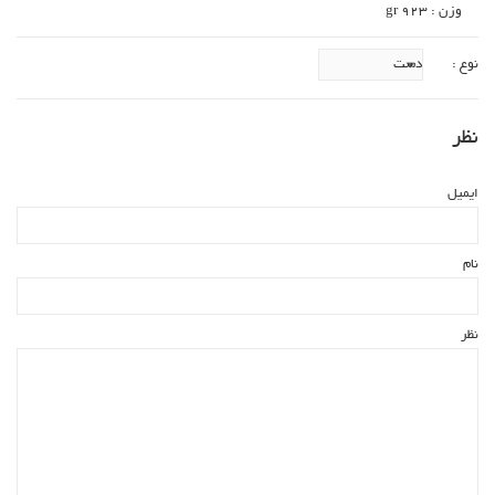
وزن : 923 gr
نوع :
نظر
ایمیل
نام
نظر