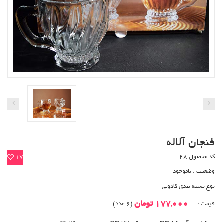
فنجان آلاله
کد محصول 28
17
وضعیت :
ناموجود
نوع بسته بندی کادویی
177,000 تومان
قیمت :
(6 عدد)