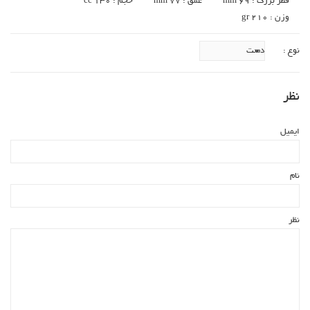
قطر بزرگ : 69 mm
عمق : 77 mm
حجم : 130 cc
وزن : gr 210
نوع :
نظر
ایمیل
نام
نظر