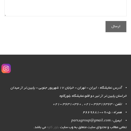
آدرس نمایشگاه : ایران - تهران - خیابان 17 شهریور جنوبی - پایین تر از میدان
خراسان پایین تر از تیر دو قلو،نمایشگاه بلورکاوه
تلفن : 36316363 -021 , 36310360 -021
همراه : 0905-4669681
ایمیل : pars8group@gmail.com
تمامی مطالب و محتوای سایت متعلق به وب سایت
بلور کاوه
می باشد.