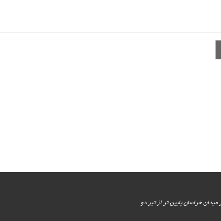
یور جنوبی - پایین تر از میدان خراسان پایین تر از تیر دو