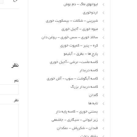
لیوانهای ماگ - دم نوش
اردوخوری
شیرینی - شکلات - بیسکویت خوری
میوه خوری - آجیل خوری
سالاد خوری - سس خوری - روغن دان
کره - پنیر - کمپوت خوری
پارچ ها - بطری - آبلیمو
کاسه ماست- ترشی -آجیل خوری
نظر
کاسه دربدار
کاسه آبگوشت - سوپ - آش خوری
نام
کاسه دربدار بزرگ
گلدان
نظر
تابه ها
بستنی خوری - کاسه پایه دار
زیر لیوانی - سیگاری - جاشمعی
قندان - شکرپاش - نمکدان
بشقاب تخت