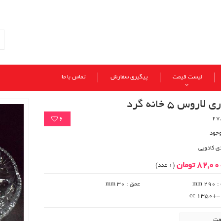
لیست قیمت
پیگیری سفارش
تماس با ما
اروس 5 خانه گرد
6
وجود
ی کادویی
82,0 تومان
(1 عدد)
 mm
عمق : 30 mm