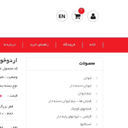
0
EN
خانه
فروشگاه
راهنمای خرید
درباره ما
اردوخوری ل
محصولات
کد محصول 278
وضعیت :
نام
لیوان
لیوان دسته دار
نوع بسته بند
نیم لیوان
00
قیمت :
فنجان ها - نیم لیوان دسته دار
قطر بزرگ : 290
فنجانهای کوچک
حجم : 10-+1350 cc
گیلاس - لیوانهای پایه دار
استکانها
نوع :