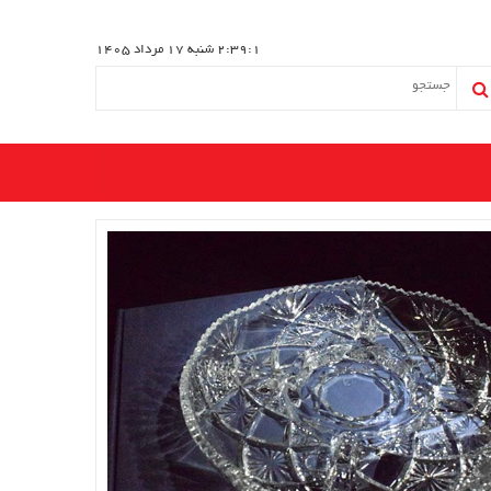
2:39:2
شنبه 17 مرداد 1405