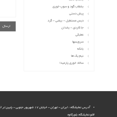
بشقاب گود و سوپ خوری
پیش دستی
دیس مستطیل - بیضی - گرد
جا کاردی - یخدان
نعلبکی
سرویسها
بانکه
نیم یک ها
سالاد خوری پارمیدا
آدرس نمایشگاه : ایران - تهران - خیابان 17 شهر
قلو،نمایشگاه بلورکاوه