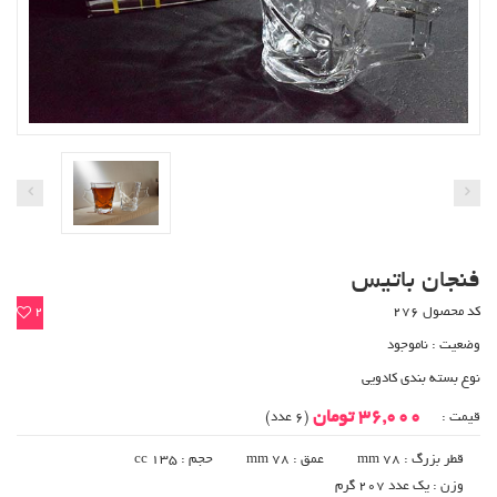
فنجان باتیس
کد محصول 276
2
وضعیت :
ناموجود
نوع بسته بندی کادویی
36,000 تومان
قیمت :
(6 عدد)
قطر بزرگ : 78 mm
عمق : 78 mm
حجم : 135 cc
وزن : یک عدد 207 گرم