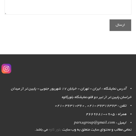
آدرس نمایشگاه : ایران - تهران - خیابان 17 شهریور جنوبی - پایین تر از میدان
خراسان پایین تر از تیر دو قلو،نمایشگاه بلورکاوه
تلفن : 36316363 -021 , 36310360 -021
همراه : 0905-4669681
ایمیل : pars8group@gmail.com
تمامی مطالب و محتوای سایت متعلق به وب سایت
بلور کاوه
می باشد.