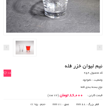
نیم لیوان خزر فله
کد محصول 259
18
وضعیت :
ناموجود
نوع بسته بندی فله
86,000 تومان
قیمت کارتن :
(72 عدد)
قطر بزرگ : 68 mm
عمق : 71 mm
حجم : 95 cc