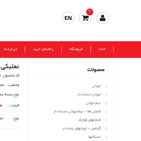
0
EN
خانه
فروشگاه
راهنمای خرید
درباره ما
نعلبکی عینک
محصولات
کد محصول 241
وضعیت :
نام
لیوان
لیوان دسته دار
نوع بسته بن
نیم لیوان
00
قیمت :
فنجان ها - نیم لیوان دسته دار
نوع :
فنجانهای کوچک
گیلاس - لیوانهای پایه دار
استکانها