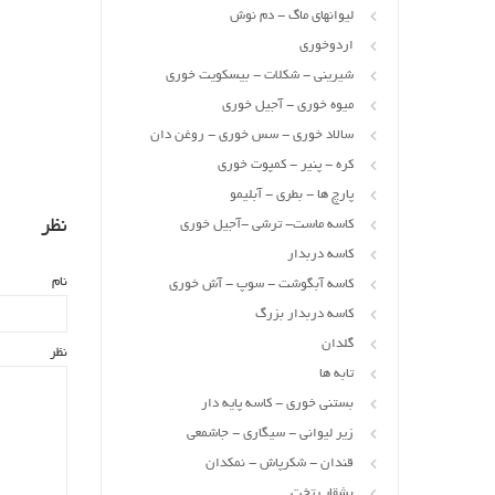
لیوانهای ماگ - دم نوش
اردوخوری
شیرینی - شکلات - بیسکویت خوری
میوه خوری - آجیل خوری
سالاد خوری - سس خوری - روغن دان
کره - پنیر - کمپوت خوری
پارچ ها - بطری - آبلیمو
نظر
کاسه ماست- ترشی -آجیل خوری
کاسه دربدار
نام
کاسه آبگوشت - سوپ - آش خوری
کاسه دربدار بزرگ
گلدان
نظر
تابه ها
بستنی خوری - کاسه پایه دار
زیر لیوانی - سیگاری - جاشمعی
قندان - شکرپاش - نمکدان
بشقاب تخت