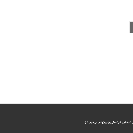
یور جنوبی - پایین تر از میدان خراسان پایین تر از تیر دو