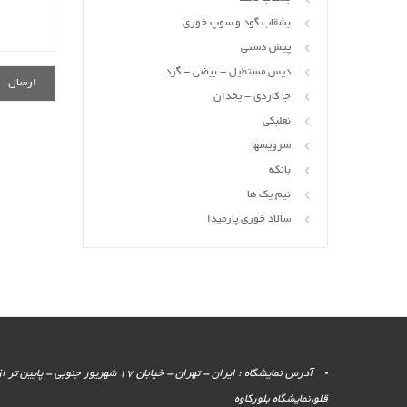
بشقاب گود و سوپ خوری
پیش دستی
دیس مستطیل - بیضی - گرد
جا کاردی - یخدان
نعلبکی
سرویسها
بانکه
نیم یک ها
سالاد خوری پارمیدا
آدرس نمایشگاه : ایران - تهران - خیابان 17 شهر
قلو،نمایشگاه بلورکاوه