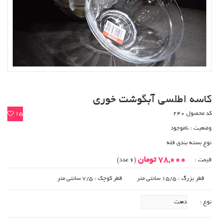
کاسه اطلسی آبگوشت خوری
کد محصول 240
15
وضعیت :
ناموجود
نوع بسته بندی فله
78,000 تومان
قیمت :
(6 عدد)
قطر بزرگ : 15/5 سانتی متر
قطر کوچک : 7/5 سانتی متر
نوع :