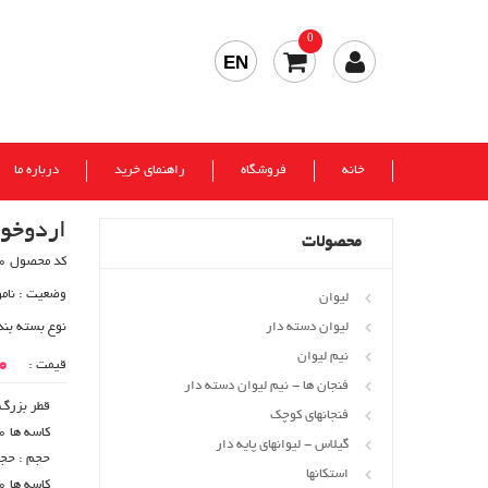
0
EN
خانه
فروشگاه
راهنمای خرید
درباره ما
اردوخو
محصولات
کد محصول 20
وضعیت :
نام
لیوان
لیوان دسته دار
نوع بسته بند
نیم لیوان
00
قیمت :
فنجان ها - نیم لیوان دسته دار
فنجانهای کوچک
کاسه ها 120 mm
گیلاس - لیوانهای پایه دار
استکانها
کاسه ها 10+-259*4 cc