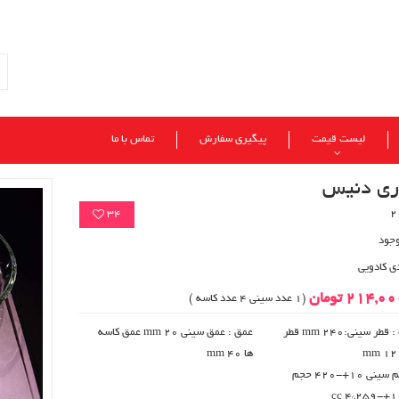
لیست قیمت
پیگیری سفارش
تماس با ما
ری دنیس
34
وجود
ی کادویی
214,0 تومان
(1 عدد سینی 4 عدد کاسه )
قطر بزرگ : قطر سینی:240 mm قطر
عمق : عمق سینی 20 mm عمق کاسه
ها 40 mm
حجم : حجم سینی 10+-420 حجم