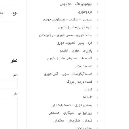
لیوانهای ماگ - دم نوش
اردوخوری
نوع :
شیرینی - شکلات - بیسکویت خوری
میوه خوری - آجیل خوری
سالاد خوری - سس خوری - روغن دان
کره - پنیر - کمپوت خوری
پارچ ها - بطری - آبلیمو
کاسه ماست- ترشی -آجیل خوری
نظر
کاسه دربدار
کاسه آبگوشت - سوپ - آش خوری
نام
کاسه دربدار بزرگ
گلدان
نظر
تابه ها
بستنی خوری - کاسه پایه دار
زیر لیوانی - سیگاری - جاشمعی
قندان - شکرپاش - نمکدان
بشقاب تخت