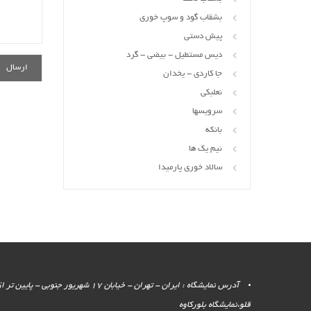
بشقاب گود و سوپ خوری
پیش دستی
دیس مستطیل - بیضی - گرد
جا کاردی - یخدان
نعلبکی
سرویسها
بانکه
نیم یک ها
سالاد خوری پارمیدا
آدرس نمایشگاه : ایران - تهران - خیابان 17 شهر
قلو،نمایشگاه بلورکاوه