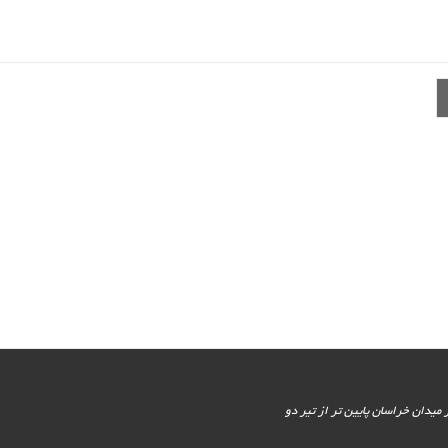
یور جنوبی - پایین تر از میدان خراسان پایین تر از تیر دو