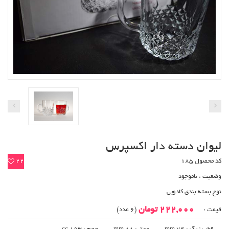
لیوان دسته دار اکسپرس
کد محصول 185
22
وضعیت :
ناموجود
نوع بسته بندی کادویی
222,000 تومان
قیمت :
(6 عدد)