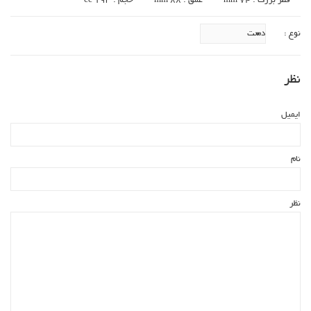
قطر بزرگ : 74 mm
عمق : 88 mm
حجم : 193 cc
نوع :
نظر
ایمیل
نام
نظر