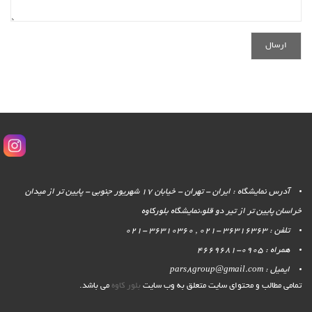
آدرس نمایشگاه : ایران - تهران - خیابان 17 شهریور جنوبی - پایین تر از میدان
خراسان پایین تر از تیر دو قلو،نمایشگاه بلورکاوه
تلفن : 36316363 -021 , 36310360 -021
همراه : 0905-4669681
ایمیل : pars8group@gmail.com
تمامی مطالب و محتوای سایت متعلق به وب سایت
بلور کاوه
می باشد.