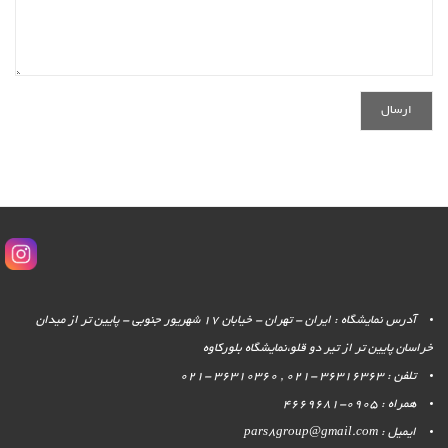
آدرس نمایشگاه : ایران - تهران - خیابان 17 شهریور جنوبی - پایین تر از میدان
خراسان پایین تر از تیر دو قلو،نمایشگاه بلورکاوه
تلفن : 36316363 -021 , 36310360 -021
همراه : 0905-4669681
ایمیل : pars8group@gmail.com