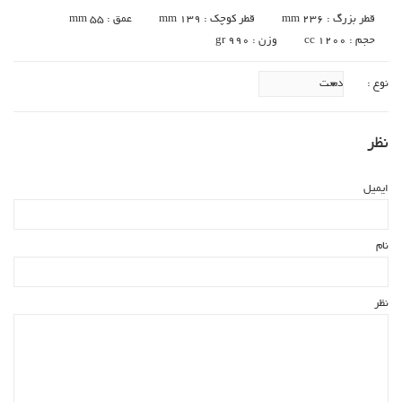
قطر بزرگ : mm 236
قطر کوچک : mm 139
عمق : mm 55
حجم : cc 1200
وزن : gr 990
نوع :
نظر
ایمیل
نام
نظر