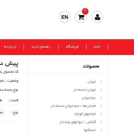
0
EN
خانه
فروشگاه
راهنمای خرید
درباره ما
پیش دس
محصولات
کد محصول 165
وضعیت :
نام
لیوان
لیوان دسته دار
نوع بسته بند
نیم لیوان
00
قیمت :
فنجان ها - نیم لیوان دسته دار
نوع :
فنجانهای کوچک
گیلاس - لیوانهای پایه دار
استکانها