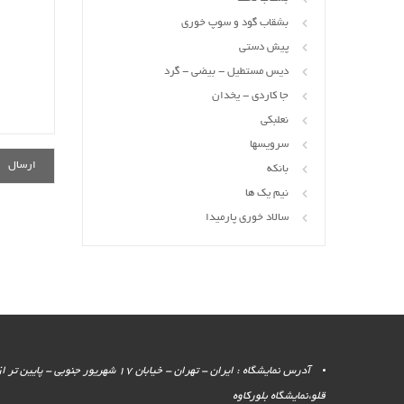
بشقاب گود و سوپ خوری
پیش دستی
دیس مستطیل - بیضی - گرد
جا کاردی - یخدان
نعلبکی
سرویسها
بانکه
نیم یک ها
سالاد خوری پارمیدا
آدرس نمایشگاه : ایران - تهران - خیابان 17 شهر
قلو،نمایشگاه بلورکاوه