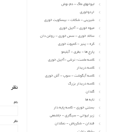
لیوانهای ماگ - دم نوش
اردوخوری
شیرینی - شکلات - بیسکویت خوری
میوه خوری - آجیل خوری
سالاد خوری - سس خوری - روغن دان
کره - پنیر - کمپوت خوری
پارچ ها - بطری - آبلیمو
کاسه ماست- ترشی -آجیل خوری
کاسه دربدار
کاسه آبگوشت - سوپ - آش خوری
کاسه دربدار بزرگ
نظر
گلدان
تابه ها
نام
بستنی خوری - کاسه پایه دار
زیر لیوانی - سیگاری - جاشمعی
نظر
قندان - شکرپاش - نمکدان
بشقاب تخت