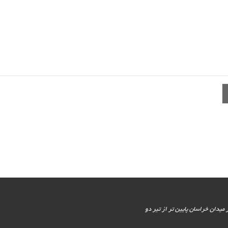
یور جنوبی - پایین تر از میدان خراسان پایین تر از تیر دو