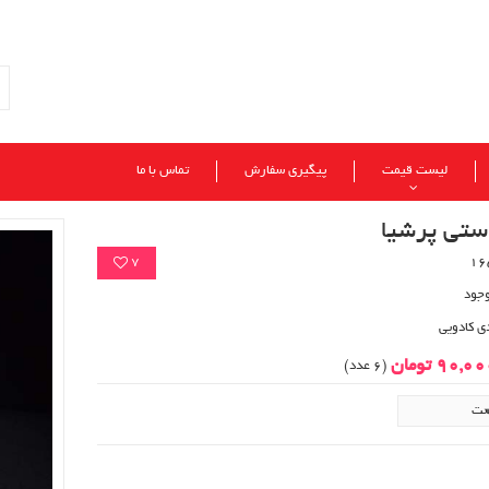
لیست قیمت
پیگیری سفارش
تماس با ما
تی پرشیا
7
وجود
ی کادویی
90,0 تومان
(6 عدد)