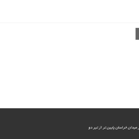
یور جنوبی - پایین تر از میدان خراسان پایین تر از تیر دو