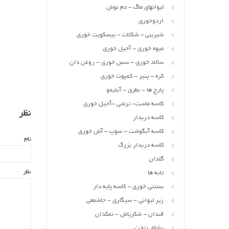
لیوانهای ماگ - دم نوش
اردوخوری
شیرینی - شکلات - بیسکویت خوری
میوه خوری - آجیل خوری
سالاد خوری - سس خوری - روغن دان
کره - پنیر - کمپوت خوری
پارچ ها - بطری - آبلیمو
کاسه ماست- ترشی -آجیل خوری
نظر
کاسه دربدار
کاسه آبگوشت - سوپ - آش خوری
نام
کاسه دربدار بزرگ
گلدان
نظر
تابه ها
بستنی خوری - کاسه پایه دار
زیر لیوانی - سیگاری - جاشمعی
قندان - شکرپاش - نمکدان
بشقاب تخت