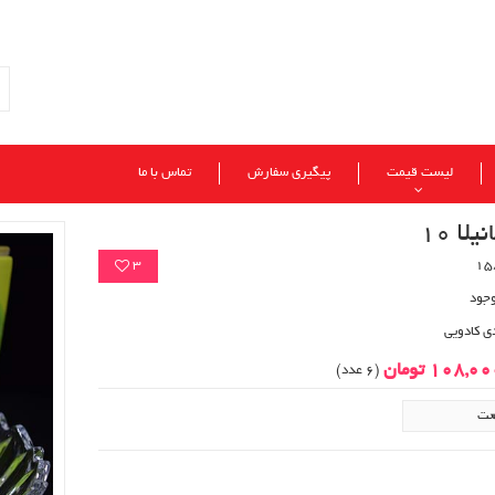
لیست قیمت
پیگیری سفارش
تماس با ما
لا 10
3
وجود
ی کادویی
108,0 تومان
(6 عدد)