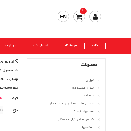
0
EN
خانه
فروشگاه
راهنمای خرید
درباره ما
کاسه مانی
محصولات
کد محصول 158
وضعیت :
نام
لیوان
لیوان دسته دار
نوع بسته بند
نیم لیوان
00
قیمت :
فنجان ها - نیم لیوان دسته دار
نوع :
فنجانهای کوچک
گیلاس - لیوانهای پایه دار
استکانها