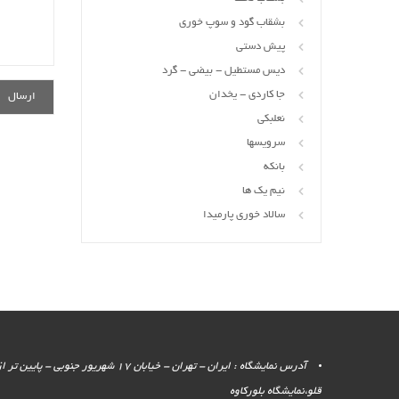
بشقاب گود و سوپ خوری
پیش دستی
دیس مستطیل - بیضی - گرد
جا کاردی - یخدان
نعلبکی
سرویسها
بانکه
نیم یک ها
سالاد خوری پارمیدا
آدرس نمایشگاه : ایران - تهران - خیابان 17 شهر
قلو،نمایشگاه بلورکاوه