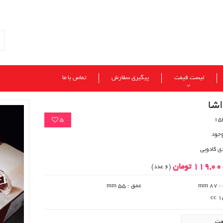
لیست قیمت
پیگیری سفارش
تماس با ما
شا
5
وجود
ی کادویی
119,0 تومان
(6 عدد)
mm 
عمق : mm 55