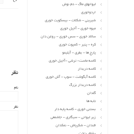
لیوانهای ماگ - دم نوش
اردوخوری
شیرینی - شکلات - بیسکویت خوری
میوه خوری - آجیل خوری
سالاد خوری - سس خوری - روغن دان
کره - پنیر - کمپوت خوری
پارچ ها - بطری - آبلیمو
کاسه ماست- ترشی -آجیل خوری
کاسه دربدار
نظر
کاسه آبگوشت - سوپ - آش خوری
کاسه دربدار بزرگ
نام
گلدان
تابه ها
نظر
بستنی خوری - کاسه پایه دار
زیر لیوانی - سیگاری - جاشمعی
قندان - شکرپاش - نمکدان
بشقاب تخت