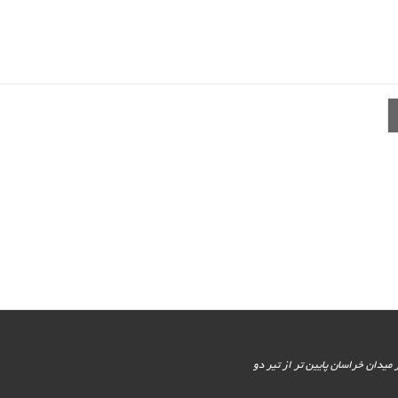
یور جنوبی - پایین تر از میدان خراسان پایین تر از تیر دو