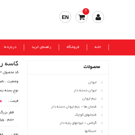
0
EN
خانه
فروشگاه
راهنمای خرید
درباره ما
کاسه را
محصولات
کد محصول 153
وضعیت :
نام
لیوان
لیوان دسته دار
نوع بسته بند
نیم لیوان
00
قیمت :
فنجان ها - نیم لیوان دسته دار
قطر بزرگ : 87
فنجانهای کوچک
حجم : cc 155
گیلاس - لیوانهای پایه دار
استکانها
نوع :