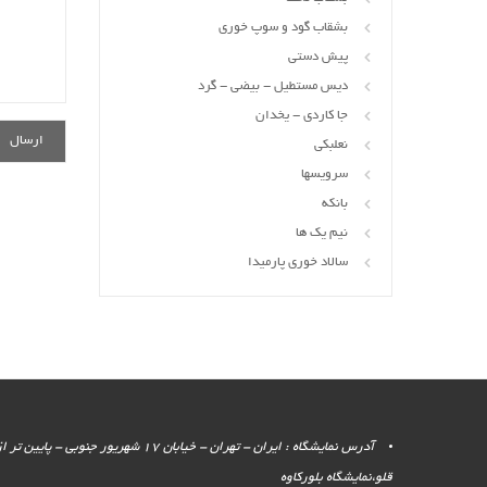
بشقاب گود و سوپ خوری
پیش دستی
دیس مستطیل - بیضی - گرد
جا کاردی - یخدان
نعلبکی
سرویسها
بانکه
نیم یک ها
سالاد خوری پارمیدا
آدرس نمایشگاه : ایران - تهران - خیابان 17 شهر
قلو،نمایشگاه بلورکاوه