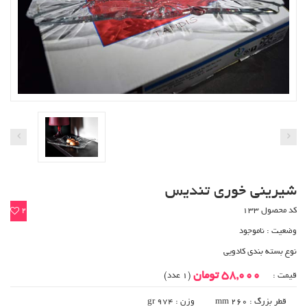
شیرینی خوری تندیس
کد محصول 133
2
وضعیت :
ناموجود
نوع بسته بندی کادویی
58,000 تومان
قیمت :
(1 عدد)
قطر بزرگ : mm 260
وزن : gr 974