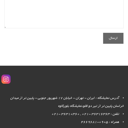
آدرس نمایشگاه : ایران - تهران - خیابان 17 شهریور جنوبی - پایین تر از میدان
خراسان پایین تر از تیر دو قلو،نمایشگاه بلورکاوه
تلفن : 36316363 -021 , 36310360 -021
همراه : 0905-4669681