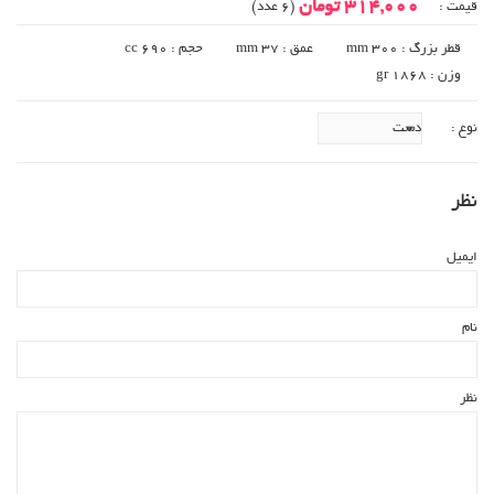
314,000 تومان
قیمت :
(6 عدد)
قطر بزرگ : 300 mm
عمق : 37 mm
حجم : 690 cc
وزن : 1868 gr
نوع :
نظر
ایمیل
نام
نظر