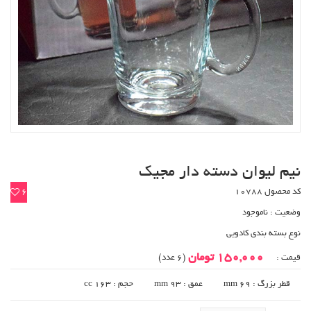
نیم لیوان دسته دار مجیک
کد محصول 10788
6
وضعیت :
ناموجود
نوع بسته بندی کادویی
150,000 تومان
قیمت :
(6 عدد)
قطر بزرگ : 69 mm
عمق : 93 mm
حجم : 163 cc