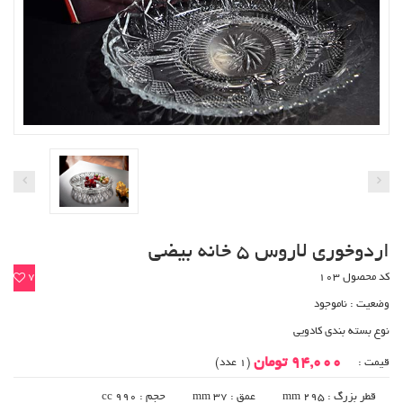
اردوخوری لاروس 5 خانه بیضی
کد محصول 103
7
وضعیت :
ناموجود
نوع بسته بندی کادویی
94,000 تومان
قیمت :
(1 عدد)
قطر بزرگ : 295 mm
عمق : 37 mm
حجم : 990 cc