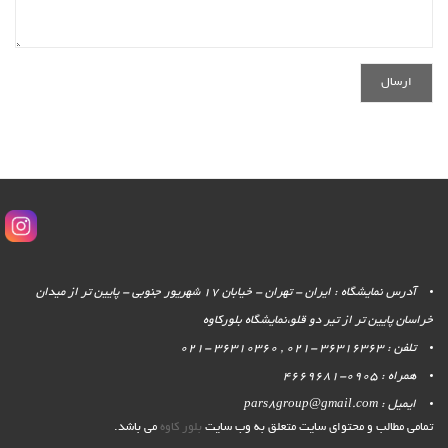
آدرس نمایشگاه : ایران - تهران - خیابان 17 شهریور جنوبی - پایین تر از میدان
خراسان پایین تر از تیر دو قلو،نمایشگاه بلورکاوه
تلفن : 36316363 -021 , 36310360 -021
همراه : 0905-4669681
ایمیل : pars8group@gmail.com
تمامی مطالب و محتوای سایت متعلق به وب سایت
بلور کاوه
می باشد.