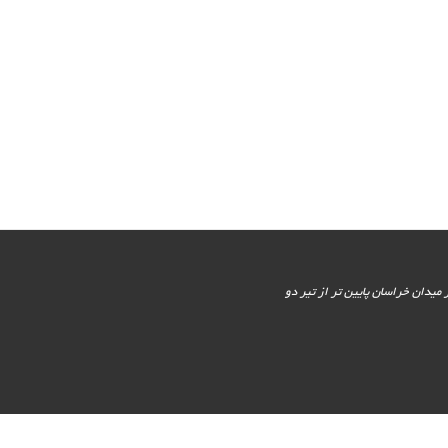
یور جنوبی - پایین تر از میدان خراسان پایین تر از تیر دو