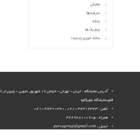
نعلبکی
سرویسها
بانکه
نیم یک ها
سالاد خوری پارمیدا
آدرس نمایشگاه : ایران - تهران - خیابان 17 شهر
قلو،نمایشگاه بلورکاوه
تلفن : 36316363 -021 , 36310360 -021
همراه : 0905-4669681
ایمیل : pars8group@gmail.com
تمامی مطالب و محتوای سایت متعلق به وب سایت
بلور کاوه
می باشد.