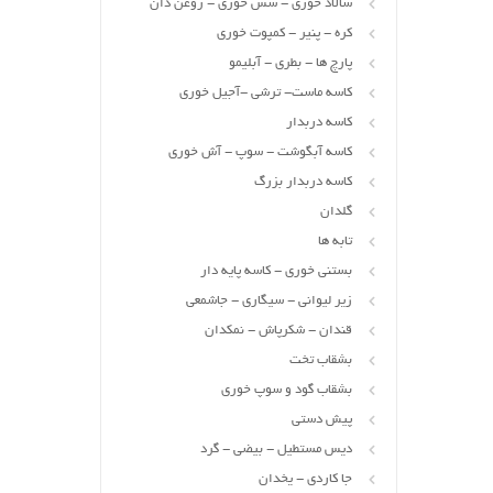
سالاد خوری - سس خوری - روغن دان
کره - پنیر - کمپوت خوری
پارچ ها - بطری - آبلیمو
کاسه ماست- ترشی -آجیل خوری
کاسه دربدار
کاسه آبگوشت - سوپ - آش خوری
کاسه دربدار بزرگ
گلدان
تابه ها
بستنی خوری - کاسه پایه دار
زیر لیوانی - سیگاری - جاشمعی
قندان - شکرپاش - نمکدان
بشقاب تخت
بشقاب گود و سوپ خوری
پیش دستی
دیس مستطیل - بیضی - گرد
جا کاردی - یخدان