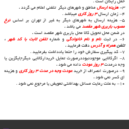
حمل رایگان است .
3-
هزینه ارسال
مناطق و شهرهای دیگر تلفنی اعلام می گردد
.
4- زمان ارسال
3 روز کاری
میباشد .
5- هزینه ارسال به شهرهای دیگر به غیر از تهران بر اساس
نرخ
مصوب باربری شهر مقصد
می باشد
.
در ضمن محل تحویل کالا محل باربری شهر مقصد است
.
6- در ثبت
نام و نام خانوادگی
و شماره
تلفن ثابت با کد شهر
،
تلفن
همراه و آدرس
دقت فرمایید
.
7- کد پیگیری سفارش خود را حتما یادداشت بفرمایید .
8- اگرکالایی موجودنبوددرصورت تمایل خریدارکالایی دیگرجایگزین یا
وجه درمدت
3 روز عودت
داده می شود
.
9- درصورت انصراف از خرید
عودت وجه در مدت 3 روز کاری
و هزینه
ای کسر نمی شود
.
10- به علت رعایت مسائل بهداشتی تعویض یا مرجوع نمی شود .