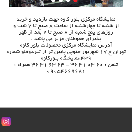
نمایشگاه مرکزی بلور کاوه جهت بازدید و خرید
از شنبه تا چهارشنبه از ساعت 8 صبح تا 7 شب و
روزهای پنج شنبه از 8 صبح تا 2 بعد از ظهر
پذیرای هموطنان عزیر می باشد .
آدرس نمایشگاه مرکزی محصولات بلور کاوه
تهران خ 17 شهریور جنوبی پایین تر از تیردوقلو شماره
439،نمایشگاه بلورکاوه
تلفن : 60 03 31 36 - 63 63 31 36 همراه :
09054669681