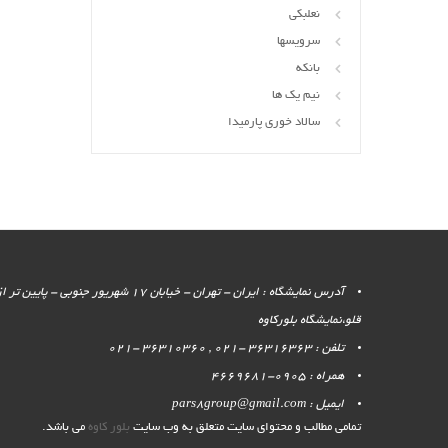
نعلبکی
سرویسها
بانکه
نیم یک ها
سالاد خوری پارمیدا
آدرس نمایشگاه : ایران - تهران - خیابان 17 شهر
قلو،نمایشگاه بلورکاوه
تلفن : 36316363 -021 , 36310360 -021
همراه : 0905-4669681
ایمیل : pars8group@gmail.com
تمامی مطالب و محتوای سایت متعلق به وب سایت
بلور کاوه
می باشد.