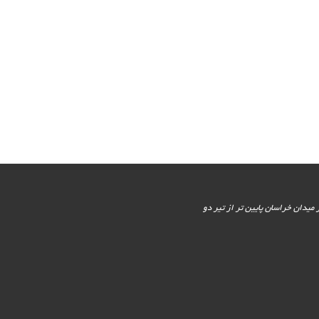
یور جنوبی - پایین تر از میدان خراسان پایین تر از تیر دو