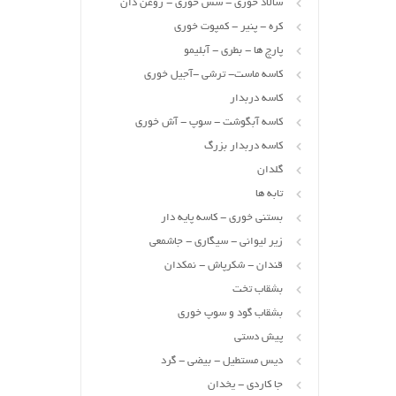
سالاد خوری - سس خوری - روغن دان
کره - پنیر - کمپوت خوری
پارچ ها - بطری - آبلیمو
کاسه ماست- ترشی -آجیل خوری
کاسه دربدار
کاسه آبگوشت - سوپ - آش خوری
کاسه دربدار بزرگ
گلدان
تابه ها
بستنی خوری - کاسه پایه دار
زیر لیوانی - سیگاری - جاشمعی
قندان - شکرپاش - نمکدان
بشقاب تخت
بشقاب گود و سوپ خوری
پیش دستی
دیس مستطیل - بیضی - گرد
جا کاردی - یخدان